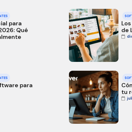
NTES
SOF
ial para
Los
 2026: Qué
de 
almente
di
NTES
SOF
oftware para
Cóm
tu 
ju