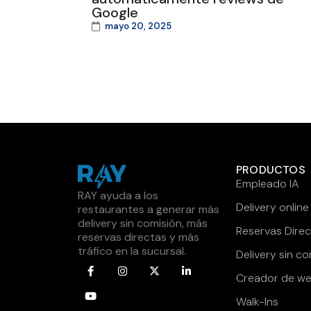
Google
mayo 20, 2025
PRODUCTOS
Empleado IA
RAY ayuda a los
Delivery online
restaurantes a generar más
delivery sin comisión, más
Reservas Direc
reservas directas y más
tráfico en la sucursal.
Delivery sin co
Creador de we
Walk-Ins