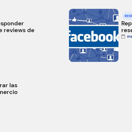
RES
esponder
Rep
 reviews de
res
ma
ar las
mercio