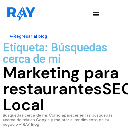
Regresar al blog
Etiqueta: Búsquedas
cerca de mi
Marketing para
restaurantes
SE
Local
Búsquedas cerca de mi: Cómo aparecer en las búsquedas
«cerca de mi» en Google y mejorar el rendimiento de tu
negocio – RAY Blog