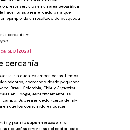
 o preste servicios en un área geográfica
de hacer tu
supermercado
para que
s un ejemplo de un resultado de búsqueda
ogle
ocal SEO [2023]
e cercanía
espuesta, sin duda, es ambas cosas. Hemos
blecimientos, abarcando desde pequeños
co, Brasil, Colombia, Chile y Argentina.
cales en Google, específicamente las
el campo:
Supermercado
«cerca de mí»,
ra en que los consumidores buscan
keting para tu
supermercado
, o si
varias pequeñas empresas del sector, este