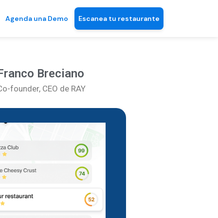
Agenda una Demo
Escanea tu restaurante
Franco Breciano
Co-founder, CEO de RAY