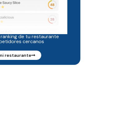
 ranking de tu restaurante
petidores cercanos
mi restaurante