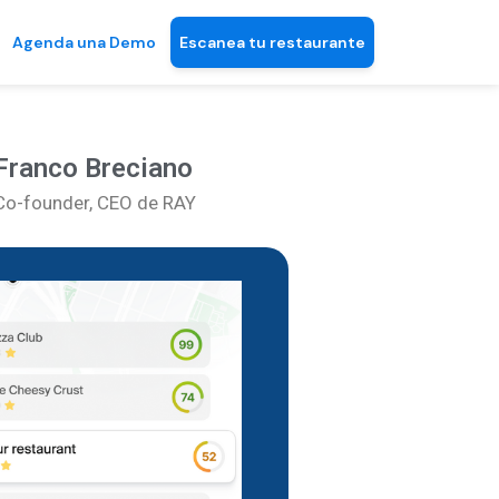
Agenda una Demo
Escanea tu restaurante
Franco Breciano
Co-founder, CEO de RAY