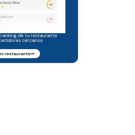
 ranking de tu restaurante
petidores cercanos
mi restaurante