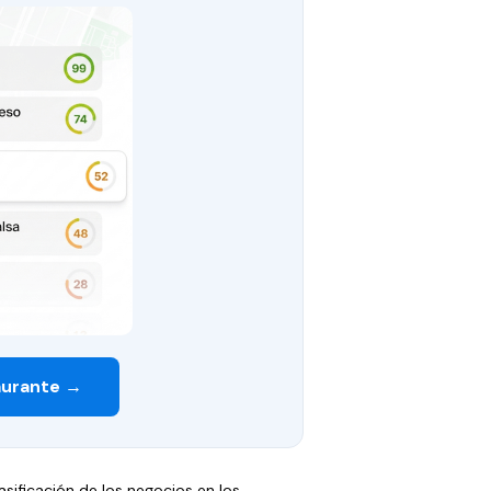
aurante →
asificación de los negocios en los