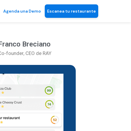
Agenda una Demo
Escanea tu restaurante
Franco Breciano
Co-founder, CEO de RAY