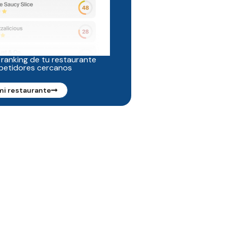
 ranking de tu restaurante
petidores cercanos
mi restaurante