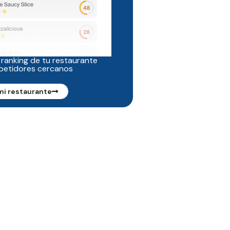
 ranking de tu restaurante
petidores cercanos
mi restaurante