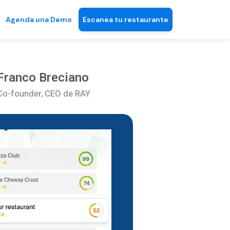
Agenda una Demo
Escanea tu restaurante
Franco Breciano
Co-founder, CEO de RAY