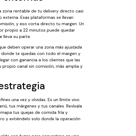
zona rentable de tu delivery directo casi
 externa. Esas plataformas se llevan
omisión, y eso corta directo tu margen. Un
or propio a 22 minutos puede quedar
 lleva su parte.
 que deben operar una zona
más ajustada
 — donde te quedas con todo el margen y
legar con ganancia a los clientes que las
u propio canal sin comisión, más amplia y
estrategia
ines una vez y olvidas. Es un límite vivo
nú, tus márgenes y tus canales. Revísala
mapa tus quejas de comida fría y
ero y extiéndelo solo donde la operación
 balde con fugas para convertirse en uno