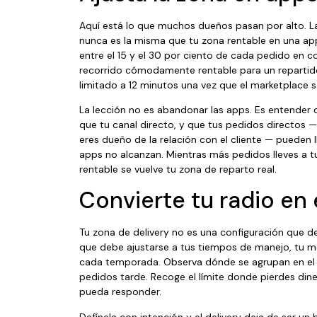
Aquí está lo que muchos dueños pasan por alto. La 
nunca es la misma que tu zona rentable en una app
entre el 15 y el 30 por ciento de cada pedido en c
recorrido cómodamente rentable para un repartid
limitado a 12 minutos una vez que el marketplace se
La lección no es abandonar las apps. Es entender
que tu canal directo, y que tus pedidos directos
eres dueño de la relación con el cliente — pueden l
apps no alcanzan. Mientras más pedidos lleves a t
rentable se vuelve tu zona de reparto real.
Convierte tu radio en 
Tu zona de delivery no es una configuración que def
que debe ajustarse a tus tiempos de manejo, tu me
cada temporada. Observa dónde se agrupan en el 
pedidos tarde. Recoge el límite donde pierdes din
pueda responder.
Defínela con intención y el delivery deja de ser un