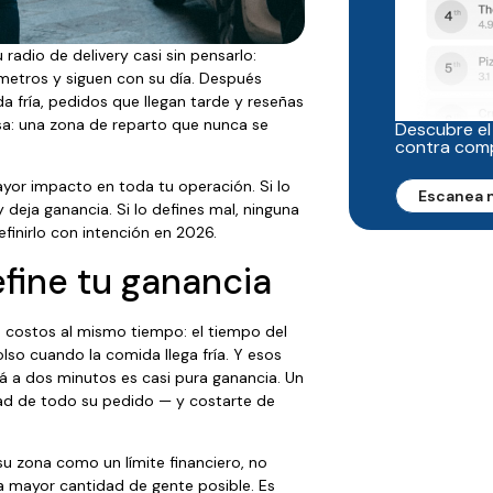
radio de delivery casi sin pensarlo:
lómetros y siguen con su día. Después
 fría, pedidos que llegan tarde y reseñas
sa: una zona de reparto que nunca se
Descubre el
contra com
ayor impacto en toda tu operación. Si lo
Escanea 
y deja ganancia. Si lo defines mal, ninguna
finirlo con intención en 2026.
efine tu ganancia
 costos al mismo tiempo: el tiempo del
lso cuando la comida llega fría. Y esos
tá a dos minutos es casi pura ganancia. Un
idad de todo su pedido — y costarte de
su zona como un límite financiero, no
la mayor cantidad de gente posible. Es