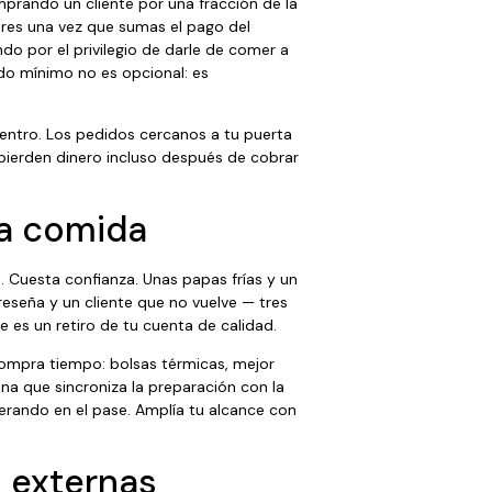
prando un cliente por una fracción de la
ares una vez que sumas el pago del
do por el privilegio de darle de comer a
ido mínimo no es opcional: es
centro. Los pedidos cercanos a tu puerta
e pierden dinero incluso después de cobrar
la comida
 Cuesta confianza. Unas papas frías y un
eseña y un cliente que no vuelve — tres
e es un retiro de tu cuenta de calidad.
e compra tiempo: bolsas térmicas, mejor
na que sincroniza la preparación con la
perando en el pase. Amplía tu alcance con
s externas