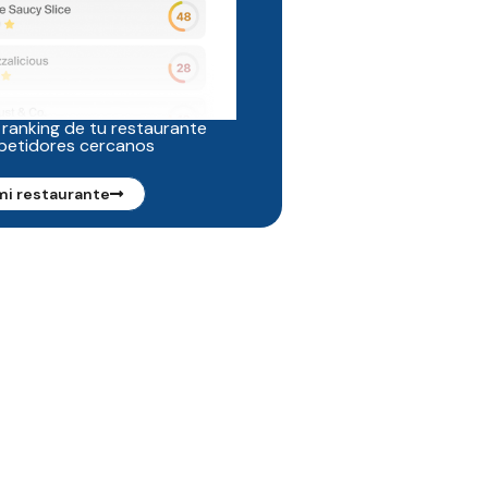
 ranking de tu restaurante
petidores cercanos
mi restaurante