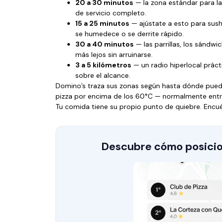
20 a 30 minutos
— la zona estándar para la
de servicio completo.
15 a 25 minutos
— ajústate a esto para sushi,
se humedece o se derrite rápido.
30 a 40 minutos
— las parrillas, los sándwi
más lejos sin arruinarse.
3 a 5 kilómetros
— un radio hiperlocal práctic
sobre el alcance.
Domino’s traza sus zonas según hasta dónde puede
pizza por encima de los 60°C — normalmente entre
Tu comida tiene su propio punto de quiebre. Encué
Descubre cómo posicio