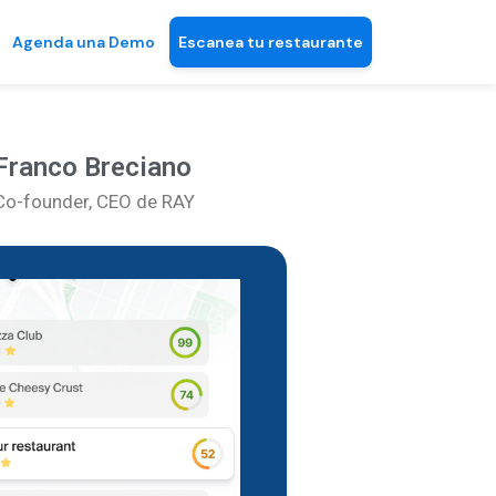
Agenda una Demo
Escanea tu restaurante
Franco Breciano
Co-founder, CEO de RAY