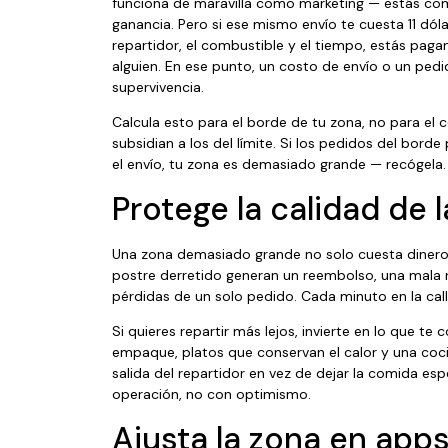
funciona de maravilla como marketing — estás com
ganancia. Pero si ese mismo envío te cuesta 11 dól
repartidor, el combustible y el tiempo, estás pagan
alguien. En ese punto, un costo de envío o un ped
supervivencia.
Calcula esto para el borde de tu zona, no para el 
subsidian a los del límite. Si los pedidos del bord
el envío, tu zona es demasiado grande — recógela.
Protege la calidad de 
Una zona demasiado grande no solo cuesta dinero.
postre derretido generan un reembolso, una mala r
pérdidas de un solo pedido. Cada minuto en la call
Si quieres repartir más lejos, invierte en lo que t
empaque, platos que conservan el calor y una coci
salida del repartidor en vez de dejar la comida es
operación, no con optimismo.
Ajusta la zona en app