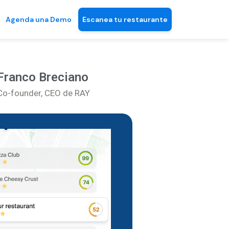
Agenda una Demo
Escanea tu restaurante
Franco Breciano
Co-founder, CEO de RAY