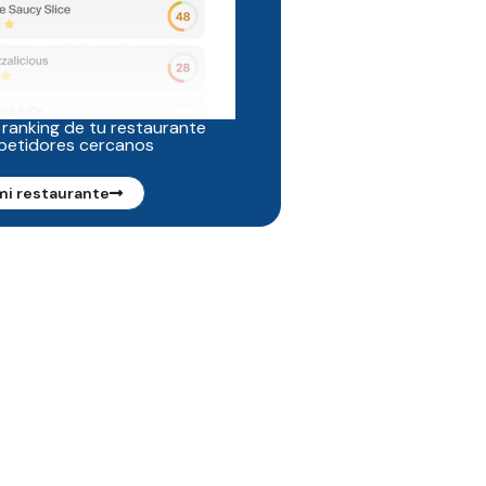
 ranking de tu restaurante
petidores cercanos
mi restaurante