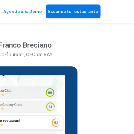
Agenda una Demo
Escanea tu restaurante
Franco Breciano
Co-founder, CEO de RAY