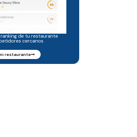
 ranking de tu restaurante
petidores cercanos
mi restaurante