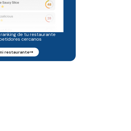
 ranking de tu restaurante
petidores cercanos
mi restaurante