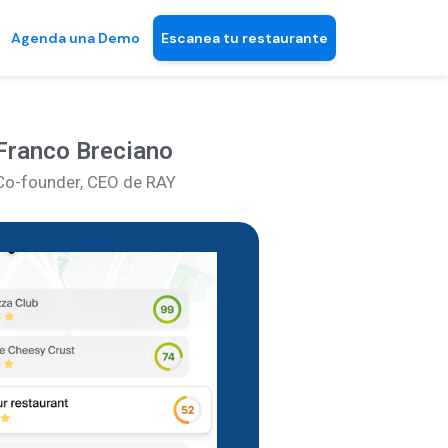
Agenda una Demo
Escanea tu restaurante
Franco Breciano
Co-founder, CEO de RAY