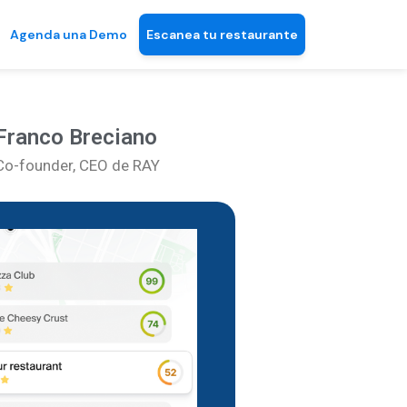
Agenda una Demo
Escanea tu restaurante
Franco Breciano
Co-founder, CEO de RAY